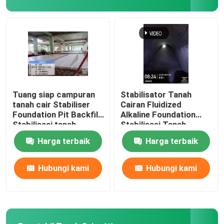
Tur Pabrik
Kontrol Kualitas
Hubungi Kami
Tuang siap campuran
Stabilisator Tanah
tanah cair Stabiliser
Cairan Fluidized
Foundation Pit Backfill
Alkaline Foundation
Permintaan Penawaran
Stabilisasi tanah
Stabilisasi Tanah
Harga terbaik
Harga terbaik
Stabilisator Tanah Jalan
Hubungi kami
Hubungi kami
Penstabil Tanah Cair
Stabilisator Tanah Enzim