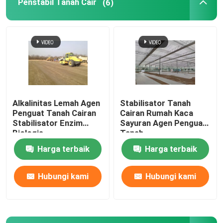
Penstabil Tanah Cair
(6)
Penguatan Limbah
Stabilisator Tanah Cairan
Pengendap debu
Alkalinitas Lemah Agen
Stabilisator Tanah
Penguat Tanah Cairan
Cairan Rumah Kaca
Stabiliser Beton
Stabilisator Enzim
Sayuran Agen Penguat
Biologis
Tanah
Harga terbaik
Harga terbaik
Silikat Natrium Kaca Air
Hubungi kami
Hubungi kami
Aditif Beton Dibawah Air
Litium Silikat