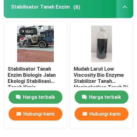
Stabilisator Tanah Enzim
(8)
Flocculants Air
Agen Retensi Air
Graphene Stabilizer Tanah
Stabilisator Tanah
Mudah Larut Low
agen tahan air
Enzim Biologis Jalan
Viscosity Bio Enzyme
Ekologi Stabilisasi
Stabilizer Tanah
Tanah Kimia
Meningkatkan Tanah Di
Pompa beton trailer
Semua Jenis
Harga terbaik
Harga terbaik
Permukaan
Mesin penyemprotan basah
Hubungi kami
Hubungi kami