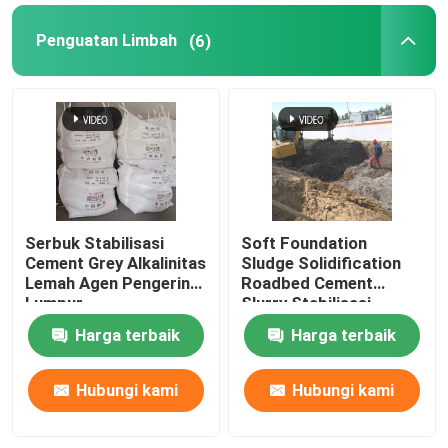
Penguatan Limbah
(6)
Serbuk Stabilisasi
Soft Foundation
Cement Grey Alkalinitas
Sludge Solidification
Lemah Agen Pengering
Roadbed Cement
Lumpur
Slurry Stabilisasi
Powder
Harga terbaik
Harga terbaik
Hubungi kami
Hubungi kami