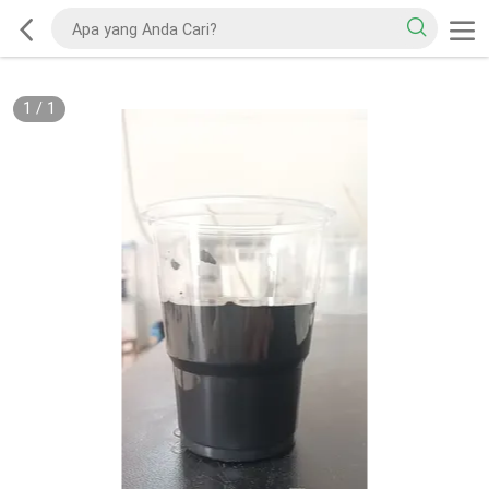
1
/
1