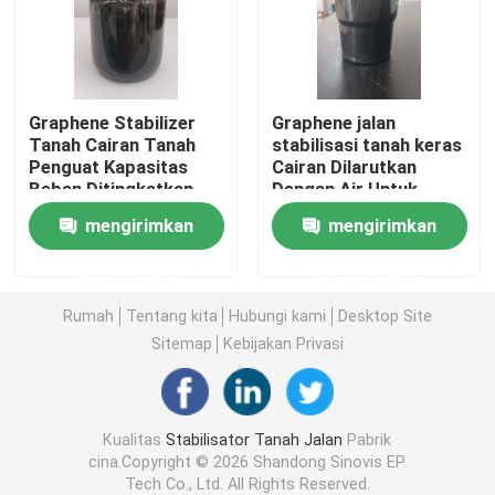
Tur Pabrik
Graphene Stabilizer
Graphene jalan
Kontrol Kualitas
Tanah Cairan Tanah
stabilisasi tanah keras
Penguat Kapasitas
Cairan Dilarutkan
Beban Ditingkatkan
Dengan Air Untuk
Hubungi Kami
Dan Stabilitas
Menerapkan
mengirimkan
mengirimkan
permintaan
permintaan
Permintaan Penawaran
Rumah
Tentang kita
Hubungi kami
Desktop Site
Stabilisator Tanah Jalan
Sitemap
Kebijakan Privasi
Penstabil Tanah Cair
Kualitas
Stabilisator Tanah Jalan
Pabrik
cina.Copyright © 2026 Shandong Sinovis EP
Stabilisator Tanah Enzim
Tech Co., Ltd. All Rights Reserved.