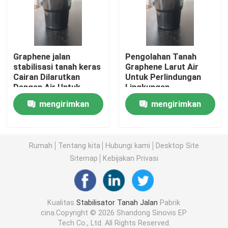
Tur Pabrik
Graphene jalan
Pengolahan Tanah
Kontrol Kualitas
stabilisasi tanah keras
Graphene Larut Air
Cairan Dilarutkan
Untuk Perlindungan
Dengan Air Untuk
Lingkungan
Hubungi Kami
Menerapkan
mengirimkan
mengirimkan
permintaan
permintaan
Permintaan Penawaran
Rumah
Tentang kita
Hubungi kami
Desktop Site
Stabilisator Tanah Jalan
Sitemap
Kebijakan Privasi
Penstabil Tanah Cair
Kualitas
Stabilisator Tanah Jalan
Pabrik
cina.Copyright © 2026 Shandong Sinovis EP
Stabilisator Tanah Enzim
Tech Co., Ltd. All Rights Reserved.