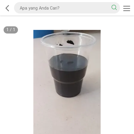
1
/
1