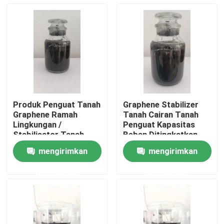
Produk Penguat Tanah
Graphene Stabilizer
Graphene Ramah
Tanah Cairan Tanah
Lingkungan /
Penguat Kapasitas
Stabilisator Tanah
Beban Ditingkatkan
Graphene Lindungi
Dan Stabilitas
mengirimkan
mengirimkan
Tanah Lama
Rumah
permintaan
permintaan
Produk
Tentang kami