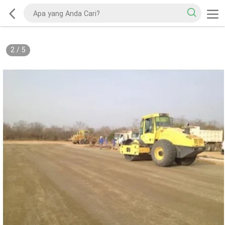
2
/
5