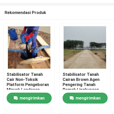
Rekomendasi Produk
Stabilisator Tanah
Stabilisator Tanah
Cair Non-Toksik
Cairan Brown Agen
Rumah
Platform Pengeboran
Pengering Tanah
Minyak Landasan
Ramah Lingkungan
Stabilisasi Tanah
Produk
mengirimkan
mengirimkan
permintaan
permintaan
Tentang kami