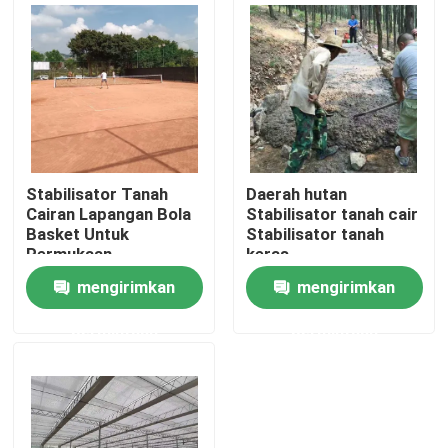
Tur Pabrik
Kontrol Kualitas
Hubungi Kami
Stabilisator Tanah
Daerah hutan
Cairan Lapangan Bola
Stabilisator tanah cair
Basket Untuk
Stabilisator tanah
Permintaan Penawaran
Permukaan
keras
Pembangunan Jalan
mengirimkan
mengirimkan
Stabilisator Tanah Jalan
permintaan
permintaan
Penstabil Tanah Cair
Stabilisator Tanah Enzim