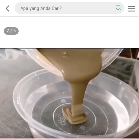
2
/
6