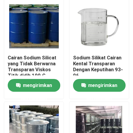
Tur Pabrik
Kontrol Kualitas
Hubungi Kami
Cairan Sodium Silicat
Sodium Silikat Cairan
yang Tidak Berwarna
Kental Transparan
Transparan Viskos
Dengan Keputihan 93-
Permintaan Penawaran
Titik didih 100.C
96
mengirimkan
mengirimkan
Stabilisator Tanah Jalan
permintaan
permintaan
Penstabil Tanah Cair
Stabilisator Tanah Enzim