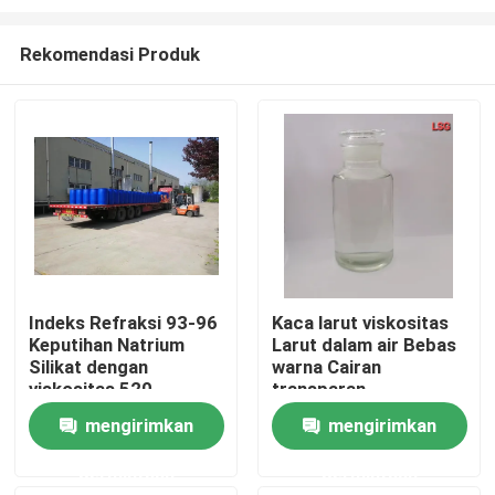
Rekomendasi Produk
Indeks Refraksi 93-96
Kaca larut viskositas
Keputihan Natrium
Larut dalam air Bebas
Rumah
Silikat dengan
warna Cairan
viskositas 520
transparan
Produk
mengirimkan
mengirimkan
permintaan
permintaan
Tentang kami